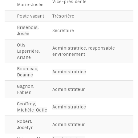
Vice-présidente
Marie-Josée
Poste vacant
Trésorière
Brisebois,
Secrétaire
Josée
Otis-
Administratrice, responsable
Laperrière,
environnement
Ariane
Bourdeau,
Administratrice
Deanne
Gagnon,
Administrateur
Fabien
Geoffroy,
Administratrice
Michèle-Odile
Robert,
Administrateur
Jocelyn